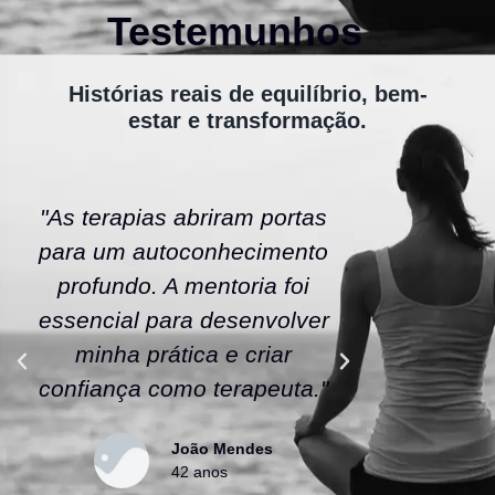
Testemunhos
Histórias reais de equilíbrio, bem-
estar e transformação.
"As terapias abriram portas
"A ener
para um autoconhecimento
escola fe
profundo. A mentoria foi
As tera
essencial para desenvolver
uma nov
minha prática e criar
confianç
confiança como terapeuta."
caminho
João Mendes
42 anos