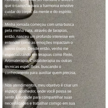
que o caminho para a harmonia envolve
cuidar do corpo, da mente e do espírito.
Minha jornada começou com uma busca
pela minha cura, através de tarapias,
então, nasceu um profundo interesse em
entender como as emoções impactam o
nosso corpo. Desde então, venho me
especializando em terapias como Reiki,
Aromaterapia, Cristaloterapia ou outras
técnicas específicas, buscando o
conhecimento para auxiliar quem precisa.
Nos atendimentos, meu objetivo é criar um
espaço acolhedor, onde você possa se
sentir à vontade para compartilhar suas
necessidades e trabalhar comigo em sua