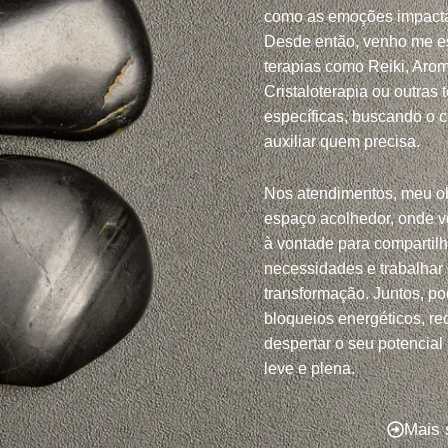
como as emoções impacta
Desde então, venho me e
terapias como Reiki, Arom
Cristaloterapia ou outras 
específicas, buscando o 
auxiliar quem precisa.
Nos atendimentos, meu ob
espaço acolhedor, onde v
à vontade para compartil
necessidades e trabalhar
transformação. Juntos, po
bloqueios energéticos, red
despertar o seu potencial
leve e plena.
Mais 