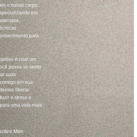
m o nosso corpo.
specializando em
aterapia,
técnicas
conhecimento para
jetivo é criar um
ocê possa se sentir
har suas
 comigo em sua
demos liberar
uzir o stress e
 para uma vida mais
sobre Mim