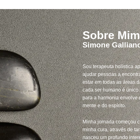
Sobre Mim
Simone Gallian
Sou terapeuta holística a
ajudar pessoas a encontra
estar em todas as áreas d
cada ser humano é único
para a harmonia envolve c
mente e do espírito.
Minha jornada começou 
minha cura, através de tar
nasceu um profundo inte