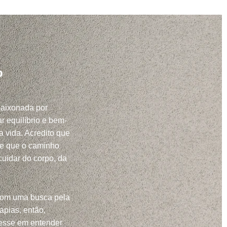
o
paixonada por
r equilíbrio e bem-
a vida. Acredito que
 e que o caminho
uidar do corpo, da
com uma busca pela
apias, então,
resse em entender