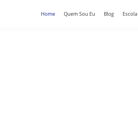
Home
Quem Sou Eu
Blog
Escola
a.
do.