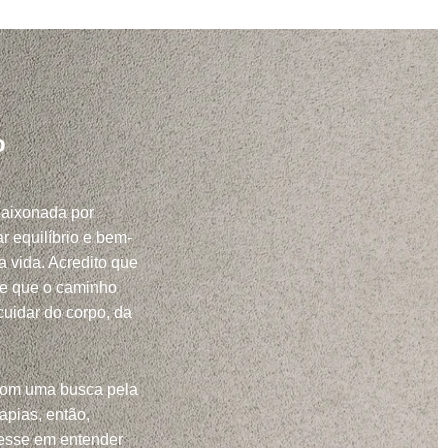
o
paixonada por
r equilíbrio e bem-
a vida. Acredito que
 e que o caminho
uidar do corpo, da
com uma busca pela
apias, então,
resse em entender