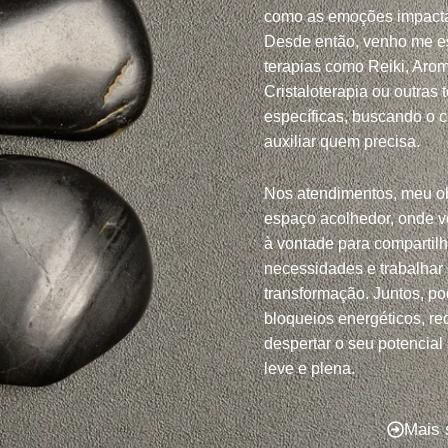
como as emoções impacta
Desde então, venho me e
terapias como Reiki, Arom
Cristaloterapia ou outras 
específicas, buscando o 
auxiliar quem precisa.
Nos atendimentos, meu ob
espaço acolhedor, onde v
à vontade para compartil
necessidades e trabalhar
transformação. Juntos, po
bloqueios energéticos, red
despertar o seu potencial
leve e plena.
Mais 