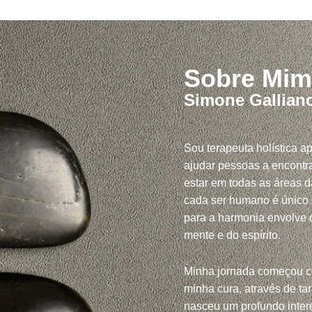
Sobre Mim
Simone Gallian
Sou terapeuta holística a
ajudar pessoas a encontra
estar em todas as áreas d
cada ser humano é único
para a harmonia envolve c
mente e do espírito.
Minha jornada começou 
minha cura, através de tar
nasceu um profundo inte