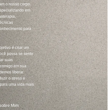
m o nosso corpo.
specializando em
aterapia,
técnicas
conhecimento para
jetivo é criar um
ocê possa se sentir
har suas
 comigo em sua
demos liberar
uzir o stress e
 para uma vida mais
sobre Mim