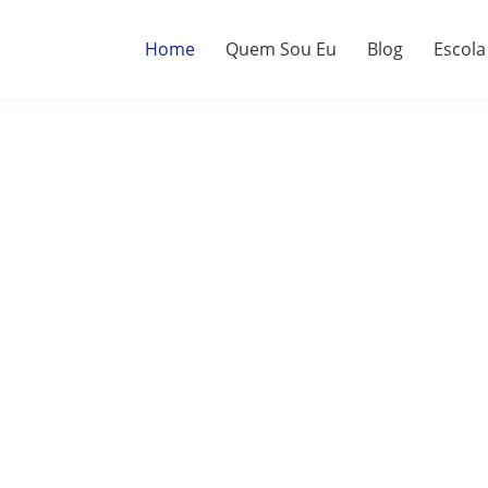
Home
Quem Sou Eu
Blog
Escola
a.
do.