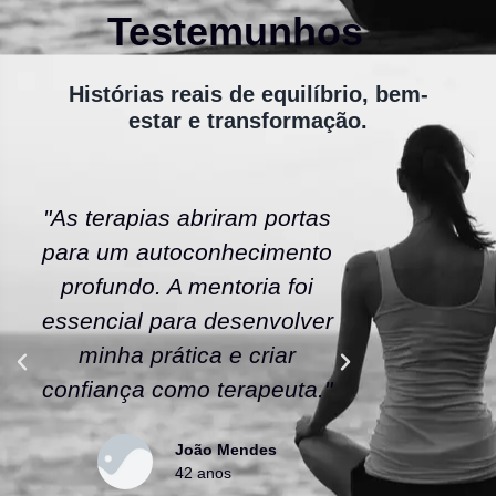
Testemunhos
Histórias reais de equilíbrio, bem-
estar e transformação.
"As terapias abriram portas
"A ener
para um autoconhecimento
escola fe
profundo. A mentoria foi
As tera
essencial para desenvolver
uma nov
minha prática e criar
confianç
confiança como terapeuta."
caminho
João Mendes
42 anos