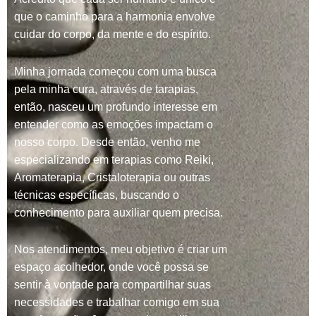
que o caminho para a harmonia envolve
cuidar do corpo, da mente e do espírito.
Minha jornada começou com uma busca
pela minha cura, através de tarapias,
então, nasceu um profundo interesse em
entender como as emoções impactam o
nosso corpo. Desde então, venho me
especializando em terapias como Reiki,
Aromaterapia, Cristaloterapia ou outras
técnicas específicas, buscando o
conhecimento para auxiliar quem precisa.
Nos atendimentos, meu objetivo é criar um
espaço acolhedor, onde você possa se
sentir à vontade para compartilhar suas
necessidades e trabalhar comigo em sua