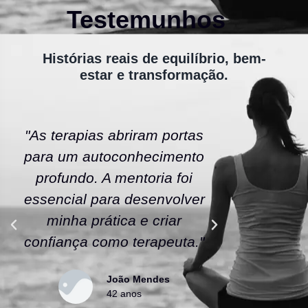
Testemunhos
Histórias reais de equilíbrio, bem-
estar e transformação.
"As terapias abriram portas
"A ener
para um autoconhecimento
escola fe
profundo. A mentoria foi
As tera
essencial para desenvolver
uma nov
minha prática e criar
confianç
confiança como terapeuta."
caminho
João Mendes
42 anos