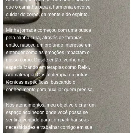
que o caminho para a harmonia envolve
cuidar do corpo, da mente e do espírito.
Minha jornada começou com uma busca
pela minha cura, através de tarapias,
então, nasceu um profundo interesse em
entender como as emoções impactam o
nosso corpo. Desde então, venho me
especializando em terapias como Reiki,
Aromaterapia, Cristaloterapia ou outras
técnicas específicas, buscando o
conhecimento para auxiliar quem precisa.
Nos atendimentos, meu objetivo é criar um
espaço acolhedor, onde você possa se
sentir à vontade para compartilhar suas
necessidades e trabalhar comigo em sua