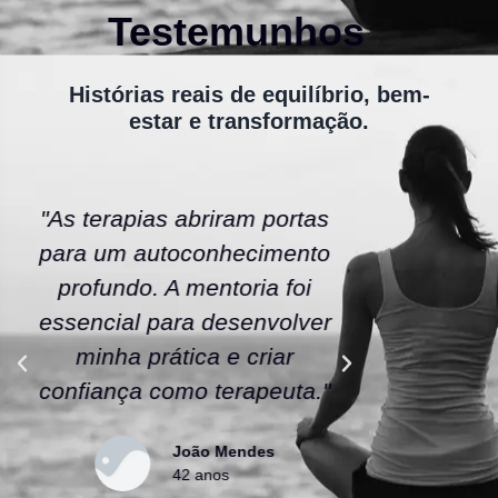
Testemunhos
Histórias reais de equilíbrio, bem-
estar e transformação.
"As terapias abriram portas
"A ener
para um autoconhecimento
escola fe
profundo. A mentoria foi
As tera
essencial para desenvolver
uma nov
minha prática e criar
confianç
confiança como terapeuta."
caminho
João Mendes
42 anos