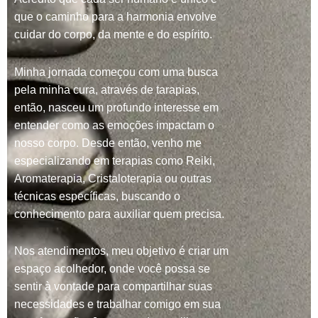
que o caminho para a harmonia envolve
cuidar do corpo, da mente e do espírito.
Minha jornada começou com uma busca
pela minha cura, através de tarapias,
então, nasceu um profundo interesse em
entender como as emoções impactam o
nosso corpo. Desde então, venho me
especializando em terapias como Reiki,
Aromaterapia, Cristaloterapia ou outras
técnicas específicas, buscando o
conhecimento para auxiliar quem precisa.
Nos atendimentos, meu objetivo é criar um
espaço acolhedor, onde você possa se
sentir à vontade para compartilhar suas
necessidades e trabalhar comigo em sua