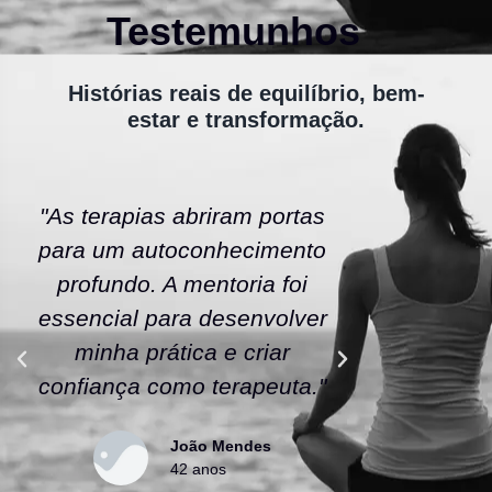
Testemunhos
Histórias reais de equilíbrio, bem-
estar e transformação.
"As terapias abriram portas
"A ener
para um autoconhecimento
escola fe
profundo. A mentoria foi
As tera
essencial para desenvolver
uma nov
minha prática e criar
confianç
confiança como terapeuta."
caminho
João Mendes
42 anos