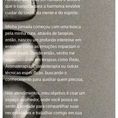
que o caminho para a harmonia envolve
cuidar do corpo, da mente e do espírito.
Minha jornada começou com uma busca
pela minha cura, através de tarapias,
então, nasceu um profundo interesse em
entender como as emoções impactam o
nosso corpo. Desde então, venho me
especializando em terapias como Reiki,
Aromaterapia, Cristaloterapia ou outras
técnicas específicas, buscando o
conhecimento para auxiliar quem precisa.
Nos atendimentos, meu objetivo é criar um
espaço acolhedor, onde você possa se
sentir à vontade para compartilhar suas
necessidades e trabalhar comigo em sua