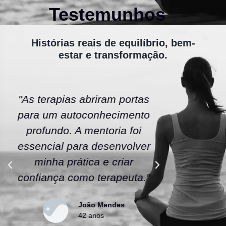
Testemunhos
Histórias reais de equilíbrio, bem-
estar e transformação.
"As terapias abriram portas
"A ener
para um autoconhecimento
escola fe
profundo. A mentoria foi
As tera
essencial para desenvolver
uma nov
minha prática e criar
confianç
confiança como terapeuta."
caminho
João Mendes
42 anos