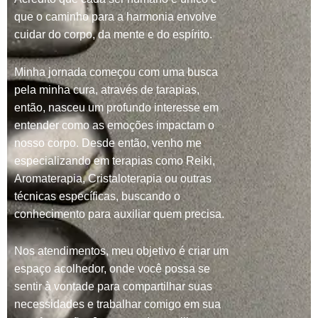
que o caminho para a harmonia envolve
cuidar do corpo, da mente e do espírito.
Minha jornada começou com uma busca
pela minha cura, através de tarapias,
então, nasceu um profundo interesse em
entender como as emoções impactam o
nosso corpo. Desde então, venho me
especializando em terapias como Reiki,
Aromaterapia, Cristaloterapia ou outras
técnicas específicas, buscando o
conhecimento para auxiliar quem precisa.
Nos atendimentos, meu objetivo é criar um
espaço acolhedor, onde você possa se
sentir à vontade para compartilhar suas
necessidades e trabalhar comigo em sua