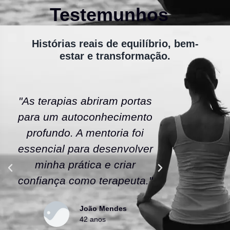
Testemunhos
Histórias reais de equilíbrio, bem-
estar e transformação.
"As terapias abriram portas
"A ener
para um autoconhecimento
escola fe
profundo. A mentoria foi
As tera
essencial para desenvolver
uma nov
minha prática e criar
confianç
confiança como terapeuta."
caminho
João Mendes
42 anos