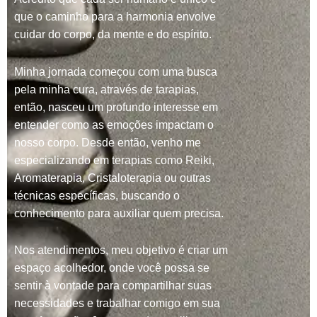
que o caminho para a harmonia envolve
cuidar do corpo, da mente e do espírito.
Minha jornada começou com uma busca
pela minha cura, através de tarapias,
então, nasceu um profundo interesse em
entender como as emoções impactam o
nosso corpo. Desde então, venho me
especializando em terapias como Reiki,
Aromaterapia, Cristaloterapia ou outras
técnicas específicas, buscando o
conhecimento para auxiliar quem precisa.
Nos atendimentos, meu objetivo é criar um
espaço acolhedor, onde você possa se
sentir à vontade para compartilhar suas
necessidades e trabalhar comigo em sua