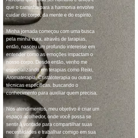
que o caminho para a harmonia envolve
cuidar do corpo, da mente e do espírito.
Minha jornada começou com uma busca
pela minha cura, através de tarapias,
então, nasceu um profundo interesse em
entender como as emoções impactam o
nosso corpo. Desde então, venho me
especializando em terapias como Reiki,
Aromaterapia, Cristaloterapia ou outras
técnicas específicas, buscando o
conhecimento para auxiliar quem precisa.
Nos atendimentos, meu objetivo é criar um
espaço acolhedor, onde você possa se
sentir à vontade para compartilhar suas
necessidades e trabalhar comigo em sua