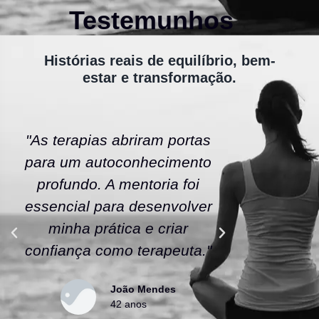
Testemunhos
Histórias reais de equilíbrio, bem-
estar e transformação.
"As terapias abriram portas
"A ener
para um autoconhecimento
escola fe
profundo. A mentoria foi
As tera
essencial para desenvolver
uma nov
minha prática e criar
confianç
confiança como terapeuta."
caminho
João Mendes
42 anos