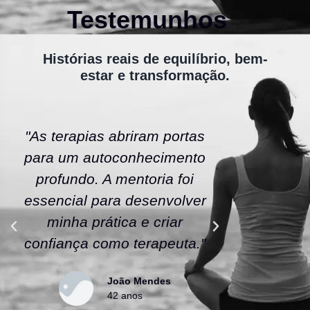
Testemunhos
Histórias reais de equilíbrio, bem-
estar e transformação.
"As terapias abriram portas
"A ener
para um autoconhecimento
escola fe
profundo. A mentoria foi
As tera
essencial para desenvolver
uma nov
minha prática e criar
confianç
confiança como terapeuta."
caminho
João Mendes
42 anos