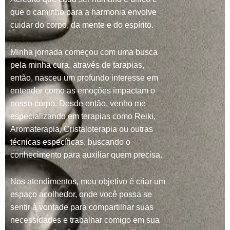
que o caminho para a harmonia envolve
cuidar do corpo, da mente e do espírito.
Minha jornada começou com uma busca
pela minha cura, através de tarapias,
então, nasceu um profundo interesse em
entender como as emoções impactam o
nosso corpo. Desde então, venho me
especializando em terapias como Reiki,
Aromaterapia, Cristaloterapia ou outras
técnicas específicas, buscando o
conhecimento para auxiliar quem precisa.
Nos atendimentos, meu objetivo é criar um
espaço acolhedor, onde você possa se
sentir à vontade para compartilhar suas
necessidades e trabalhar comigo em sua