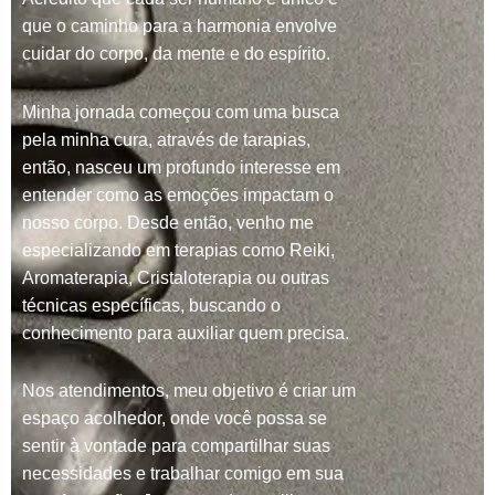
que o caminho para a harmonia envolve
cuidar do corpo, da mente e do espírito.
Minha jornada começou com uma busca
pela minha cura, através de tarapias,
então, nasceu um profundo interesse em
entender como as emoções impactam o
nosso corpo. Desde então, venho me
especializando em terapias como Reiki,
Aromaterapia, Cristaloterapia ou outras
técnicas específicas, buscando o
conhecimento para auxiliar quem precisa.
Nos atendimentos, meu objetivo é criar um
espaço acolhedor, onde você possa se
sentir à vontade para compartilhar suas
necessidades e trabalhar comigo em sua