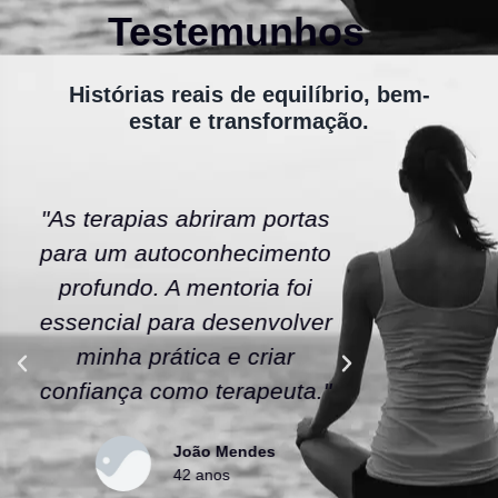
Testemunhos
Histórias reais de equilíbrio, bem-
estar e transformação.
"As terapias abriram portas
"A ener
para um autoconhecimento
escola fe
profundo. A mentoria foi
As tera
essencial para desenvolver
uma nov
minha prática e criar
confianç
confiança como terapeuta."
caminho
João Mendes
42 anos