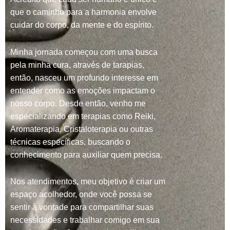
que o caminho para a harmonia envolve
cuidar do corpo, da mente e do espírito.
Minha jornada começou com uma busca
pela minha cura, através de tarapias,
então, nasceu um profundo interesse em
entender como as emoções impactam o
nosso corpo. Desde então, venho me
especializando em terapias como Reiki,
Aromaterapia, Cristaloterapia ou outras
técnicas específicas, buscando o
conhecimento para auxiliar quem precisa.
Nos atendimentos, meu objetivo é criar um
espaço acolhedor, onde você possa se
sentir à vontade para compartilhar suas
necessidades e trabalhar comigo em sua