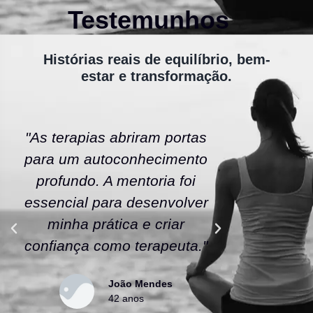
Testemunhos
Histórias reais de equilíbrio, bem-
estar e transformação.
"As terapias abriram portas
"A ener
para um autoconhecimento
escola fe
profundo. A mentoria foi
As tera
essencial para desenvolver
uma nov
minha prática e criar
confianç
confiança como terapeuta."
caminho
João Mendes
42 anos