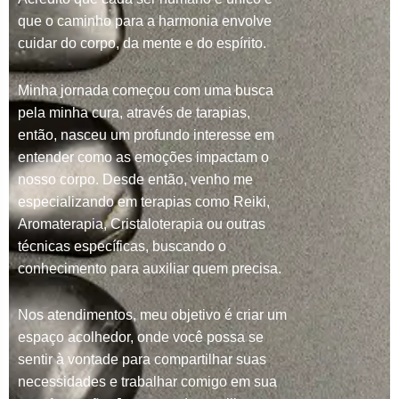
que o caminho para a harmonia envolve
cuidar do corpo, da mente e do espírito.
Minha jornada começou com uma busca
pela minha cura, através de tarapias,
então, nasceu um profundo interesse em
entender como as emoções impactam o
nosso corpo. Desde então, venho me
especializando em terapias como Reiki,
Aromaterapia, Cristaloterapia ou outras
técnicas específicas, buscando o
conhecimento para auxiliar quem precisa.
Nos atendimentos, meu objetivo é criar um
espaço acolhedor, onde você possa se
sentir à vontade para compartilhar suas
necessidades e trabalhar comigo em sua