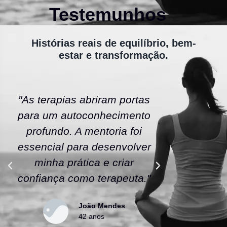
Testemunhos
Histórias reais de equilíbrio, bem-
estar e transformação.
"As terapias abriram portas
"A ener
para um autoconhecimento
escola fe
profundo. A mentoria foi
As tera
essencial para desenvolver
uma nov
minha prática e criar
confianç
confiança como terapeuta."
caminho
João Mendes
42 anos