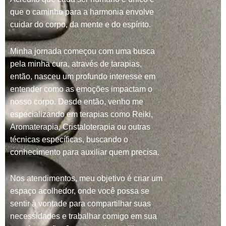
que o caminho para a harmonia envolve
cuidar do corpo, da mente e do espírito.
Minha jornada começou com uma busca
pela minha cura, através de tarapias,
então, nasceu um profundo interesse em
entender como as emoções impactam o
nosso corpo. Desde então, venho me
especializando em terapias como Reiki,
Aromaterapia, Cristaloterapia ou outras
técnicas específicas, buscando o
conhecimento para auxiliar quem precisa.
Nos atendimentos, meu objetivo é criar um
espaço acolhedor, onde você possa se
sentir à vontade para compartilhar suas
necessidades e trabalhar comigo em sua