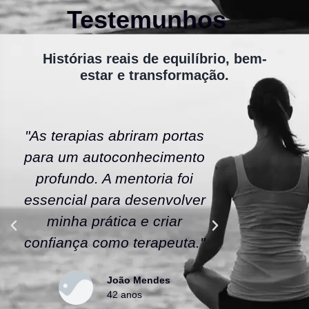
Testemunhos
Histórias reais de equilíbrio, bem-
estar e transformação.
"As terapias abriram portas
"A ener
para um autoconhecimento
escola fe
profundo. A mentoria foi
As tera
essencial para desenvolver
uma nov
minha prática e criar
confianç
confiança como terapeuta."
caminho
João Mendes
42 anos