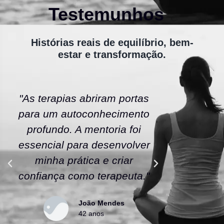
Testemunhos
Histórias reais de equilíbrio, bem-
estar e transformação.
"As terapias abriram portas
"A ener
para um autoconhecimento
escola fe
profundo. A mentoria foi
As tera
essencial para desenvolver
uma nov
minha prática e criar
confianç
confiança como terapeuta."
caminho
João Mendes
42 anos