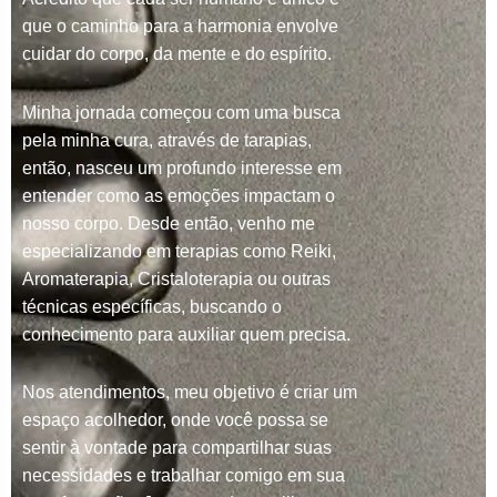
que o caminho para a harmonia envolve
cuidar do corpo, da mente e do espírito.
Minha jornada começou com uma busca
pela minha cura, através de tarapias,
então, nasceu um profundo interesse em
entender como as emoções impactam o
nosso corpo. Desde então, venho me
especializando em terapias como Reiki,
Aromaterapia, Cristaloterapia ou outras
técnicas específicas, buscando o
conhecimento para auxiliar quem precisa.
Nos atendimentos, meu objetivo é criar um
espaço acolhedor, onde você possa se
sentir à vontade para compartilhar suas
necessidades e trabalhar comigo em sua