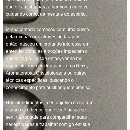
que o caminho para a harmonia envolve
cuidar do corpo, da mente e do espírito.
Minha jornada começou com uma busca
pela minha cura, através de tarapias,
então, nasceu um profundo interesse em
entender como as emoções impactam o
nosso corpo. Desde então, venho me
especializando em terapias como Reiki,
Aromaterapia, Cristaloterapia ou outras
técnicas específicas, buscando o
conhecimento para auxiliar quem precisa.
Nos atendimentos, meu objetivo é criar um
espaço acolhedor, onde você possa se
sentir à vontade para compartilhar suas
necessidades e trabalhar comigo em sua