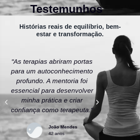
Testemunhos
Histórias reais de equilíbrio, bem-
estar e transformação.
"As terapias abriram portas
"A ener
para um autoconhecimento
escola fe
profundo. A mentoria foi
As tera
essencial para desenvolver
uma nov
minha prática e criar
confianç
confiança como terapeuta."
caminho
João Mendes
42 anos